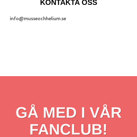
KONTAKTA OSS
info@musseochhelium.se
GÅ MED I VÅR
FANCLUB!