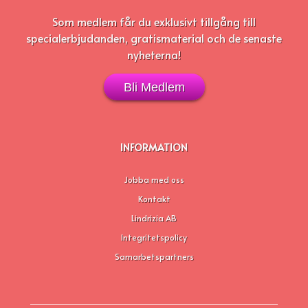
Som medlem får du exklusivt tillgång
till
specialerbjudanden, gratismaterial och de senaste
nyheterna!
Bli Medlem
INFORMATION
Jobba med oss
Kontakt
Lindrizia AB
Integritetspolicy
Samarbetspartners