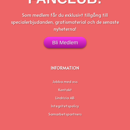
Som medlem får du exklusivt tillgång
till
specialerbjudanden, gratismaterial och de senaste
nyheterna!
Bli Medlem
INFORMATION
Jobba med oss
Kontakt
Lindrizia AB
Integritetspolicy
Samarbetspartners