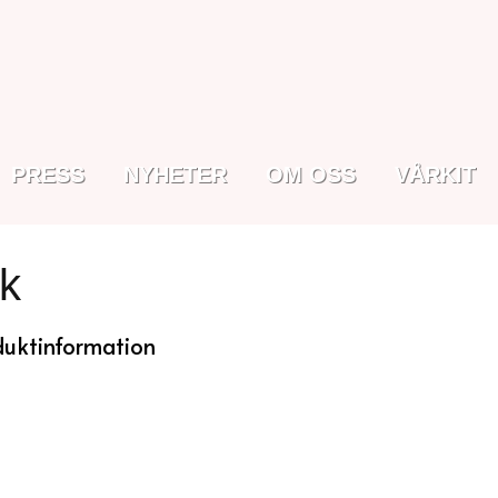
PRESS
NYHETER
OM OSS
VÅRKIT
k
duktinformation