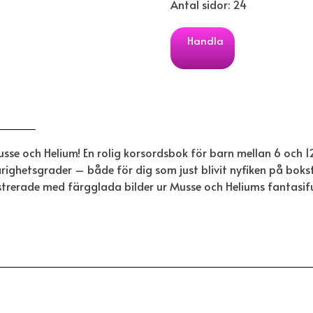
Antal sidor: 24
Handla
se och Helium! En rolig korsordsbok för barn mellan 6 och 12
svårighetsgrader – både för dig som just blivit nyfiken på bok
strerade med färgglada bilder ur Musse och Heliums fantasifull