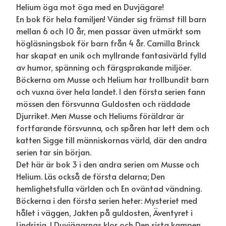
Helium öga mot öga med en Duvjägare!
En bok för hela familjen! Vänder sig främst till barn
mellan 6 och 10 år, men passar även utmärkt som
högläsningsbok för barn från 4 år. Camilla Brinck
har skapat en unik och myllrande fantasivärld fylld
av humor, spänning och färgsprakande miljöer.
Böckerna om Musse och Helium har trollbundit barn
och vuxna över hela landet. I den första serien fann
mössen den försvunna Guldosten och räddade
Djurriket. Men Musse och Heliums föräldrar är
fortfarande försvunna, och spåren har lett dem och
katten Sigge till människornas värld, där den andra
serien tar sin början.
Det här är bok 3 i den andra serien om Musse och
Helium. Läs också de första delarna; Den
hemlighetsfulla världen och En oväntad vändning.
Böckerna i den första serien heter: Mysteriet med
hålet i väggen, Jakten på guldosten, Äventyret i
Lindrizia, I Duvjägarnas klor och Den sista kampen.